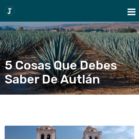
Show Navigation
5 Cosas Que Debes
Saber De Autlán
Home
Blog
5 cosas que debes saber de Autlán