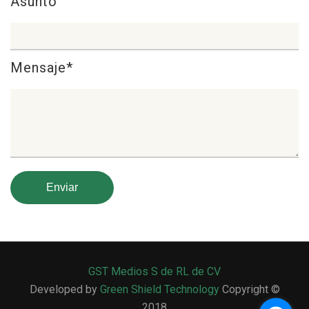
Asunto
Mensaje*
GST Medios S de RL de CV
Developed by
Green Shield Technology
Copyright ©
2018