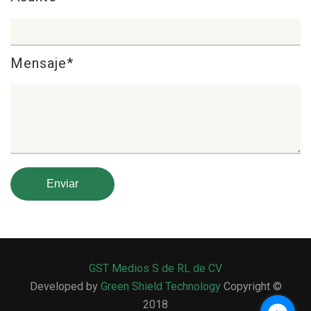
Mensaje*
GST Medios S de RL de CV
Developed by
Green Shield Technology
Copyright ©
2018