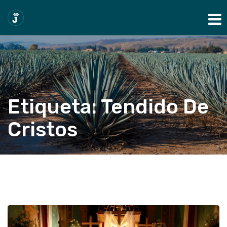
Show Navigation
Etiqueta:
Tendido De
Cristos
Home
Blog
tendido de cristos