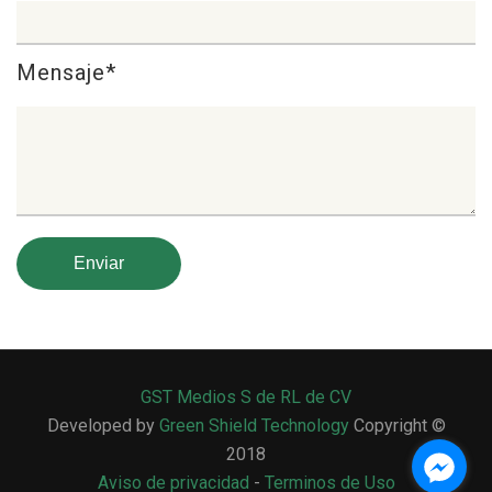
Mensaje*
GST Medios S de RL de CV
Developed by
Green Shield Technology
Copyright ©
2018
Aviso de privacidad
-
Terminos de Uso