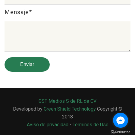
Mensaje*
GST Medios S de RL de CV
Developed by
Green Shield Technology
Copyright ©
2018
Aviso de privacidad
-
Terminos de Uso