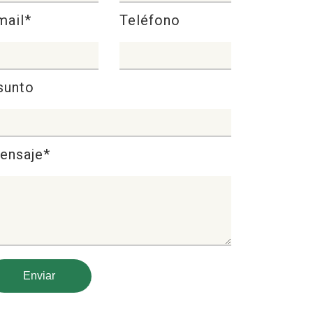
mail*
Teléfono
sunto
ensaje*