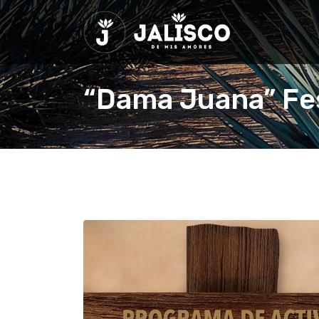
“Dama Juana” Fes
Home
Eventos
“Dama Juana” Festival