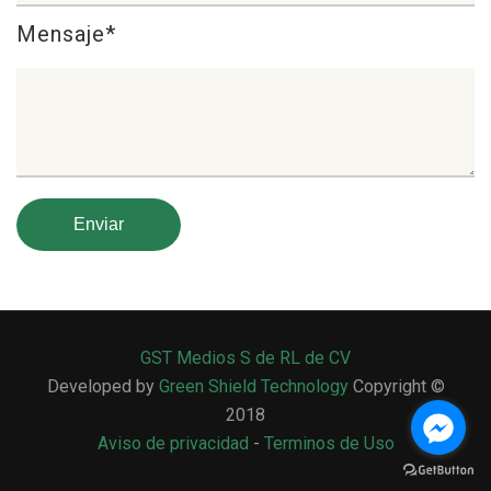
Mensaje*
GST Medios S de RL de CV
Developed by
Green Shield Technology
Copyright ©
2018
Aviso de privacidad
-
Terminos de Uso