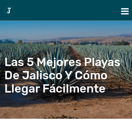
Show Navigation
Las 5 Mejores Playas
De Jalisco Y Cómo
Llegar Fácilmente
Home
Blog
Las 5 mejores playas de Jalisco y cómo llegar
fácilmente