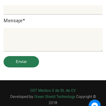
Mensaje*
GST Medios S de RL de CV
Developed by
Green Shield Technology
Copyright ©
2018